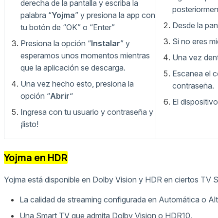
derecha de la pantalla y escriba la
posteriorme
palabra “
Yojma
” y presiona la app con
Desde la pant
tu botón de “OK” o “Enter”
Si no eres mi
Presiona la opción “
Instalar
” y
esperamos unos momentos mientras
Una vez dent
que la aplicación se descarga.
Escanea el c
Una vez hecho esto, presiona la
contraseña.
opción “
Abrir
“
El dispositi
Ingresa con tu usuario y contraseña y
¡listo!
Yojma en HDR
Yojma está disponible en Dolby Vision y HDR en ciertos TV Sh
La calidad de streaming configurada en Automática o Alt
Una Smart TV que admita Dolby Vision o HDR10.