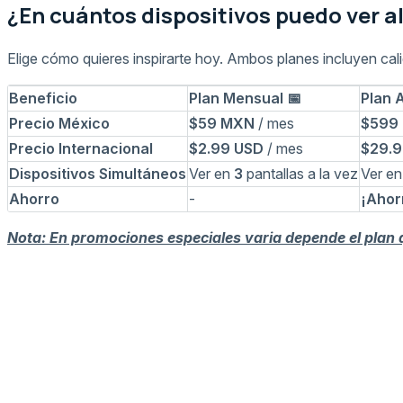
¿En cuántos dispositivos puedo ver 
Elige cómo quieres inspirarte hoy. Ambos planes incluyen cal
Beneficio
Plan Mensual 📅
Plan A
Precio México
$59 MXN
/ mes
$599
Precio Internacional
$2.99 USD
/ mes
$29.9
Dispositivos Simultáneos
Ver en
3
pantallas a la vez
Ver e
Ahorro
-
¡Ahor
Nota: En promociones especiales varia depende el plan 