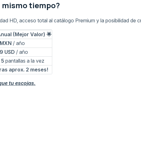
al mismo tiempo?
idad HD, acceso total al catálogo Premium y la posibilidad de 
nual (Mejor Valor) 🌟
 MXN
/ año
9 USD
/ año
n
5
pantallas a la vez
ras aprox. 2 meses!
que tu escojas.